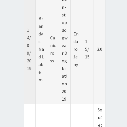
n-
st
Br
op
an
1
do
dý
En
4/
Ca
gw
s
du
1
0
nic
ea
Na
ro
5/
3.0
9/
ro
r D
d L
že
15
20
ss
og
ab
ny
19
bi
e
atl
m
on
20
19
So
uč
et