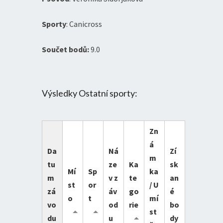
Sporty
: Canicross
Součet bodů:
9.0
Výsledky Ostatní sporty:
Zn
á
Da
Ná
Zí
m
tu
ze
Ka
sk
Mí
Sp
ka
m
v z
te
an
st
or
/ U
zá
áv
go
é
o
t
mí
vo
od
rie
bo
st
du
u
dy