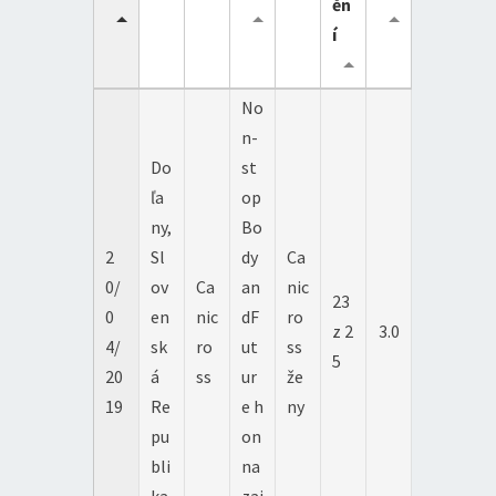
ěn
í
No
n-
Do
st
ľa
op
ny,
Bo
2
Sl
dy
Ca
0/
ov
Ca
an
nic
23
0
en
nic
dF
ro
z 2
3.0
4/
sk
ro
ut
ss
5
20
á
ss
ur
že
19
Re
e h
ny
pu
on
bli
na
ka
zaj