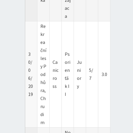
ac
a
Re
kr
ea
ční
3
Ps
les
0/
Ca
ori
Ju
y P
0
nic
en
ni
5/
od
3.0
6/
ro
ťá
or
7
hů
20
ss
k I
y
ra,
19
I
Ch
ru
di
m
No