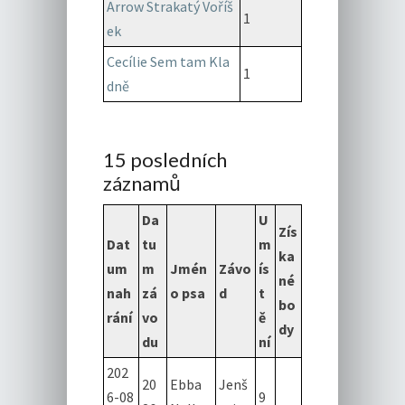
Arrow Strakatý Voříš
1
ek
Cecílie Sem tam Kla
1
dně
15 posledních
záznamů
Da
U
Zís
Dat
tu
m
ka
um
m
Jmén
Závo
ís
né
nah
zá
o psa
d
t
bo
rání
vo
ě
dy
du
ní
202
20
Ebba
Jenš
6-08
9