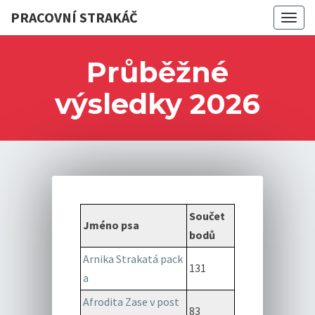
PRACOVNÍ STRAKÁČ
Togg
navig
Průběžné
výsledky 2026
Součet
Jméno psa
bodů
Arnika Strakatá pack
131
a
Afrodita Zase v post
83