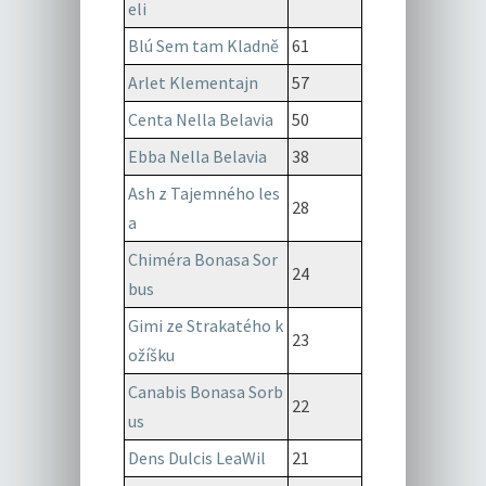
eli
Blú Sem tam Kladně
61
Arlet Klementajn
57
Centa Nella Belavia
50
Ebba Nella Belavia
38
Ash z Tajemného les
28
a
Chiméra Bonasa Sor
24
bus
Gimi ze Strakatého k
23
ožíšku
Canabis Bonasa Sorb
22
us
Dens Dulcis LeaWil
21