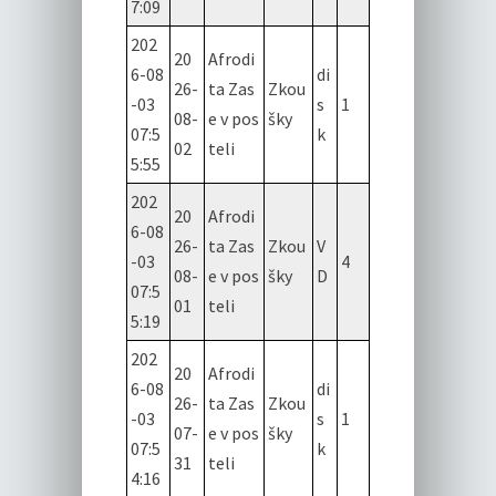
7:09
202
20
Afrodi
6-08
di
26-
ta Zas
Zkou
-03
s
1
08-
e v pos
šky
07:5
k
02
teli
5:55
202
20
Afrodi
6-08
26-
ta Zas
Zkou
V
-03
4
08-
e v pos
šky
D
07:5
01
teli
5:19
202
20
Afrodi
6-08
di
26-
ta Zas
Zkou
-03
s
1
07-
e v pos
šky
07:5
k
31
teli
4:16