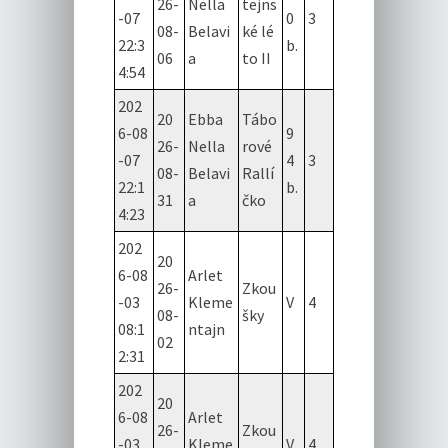
26-
Nella
tejns
-07
0
3
08-
Belavi
ké lé
22:3
b.
06
a
to II
4:54
202
20
Ebba
Tábo
6-08
9
26-
Nella
rové
-07
4
3
08-
Belavi
Rallí
22:1
b.
31
a
čko
4:23
202
20
6-08
Arlet
26-
Zkou
-03
Kleme
V
4
08-
šky
08:1
ntajn
02
2:31
202
20
6-08
Arlet
26-
Zkou
-03
Kleme
V
4