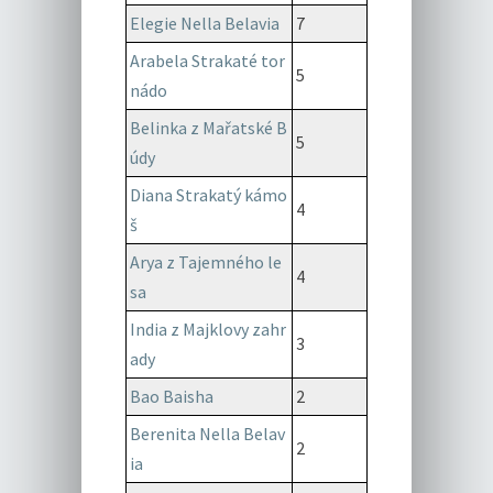
Elegie Nella Belavia
7
Arabela Strakaté tor
5
nádo
Belinka z Mařatské B
5
údy
Diana Strakatý kámo
4
š
Arya z Tajemného le
4
sa
India z Majklovy zahr
3
ady
Bao Baisha
2
Berenita Nella Belav
2
ia