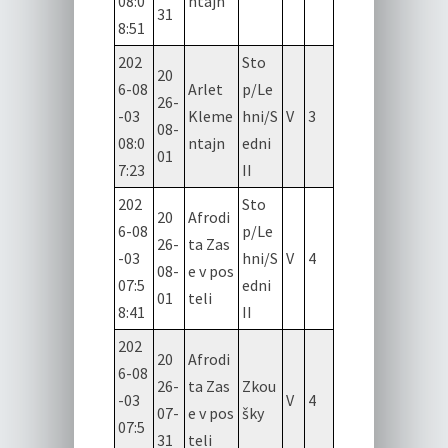
08:0
ntajn
31
8:51
202
Sto
20
6-08
Arlet
p/Le
26-
-03
Kleme
hni/S
V
3
08-
08:0
ntajn
edni
01
7:23
II
202
Sto
20
Afrodi
6-08
p/Le
26-
ta Zas
-03
hni/S
V
4
08-
e v pos
07:5
edni
01
teli
8:41
II
202
20
Afrodi
6-08
26-
ta Zas
Zkou
-03
V
4
07-
e v pos
šky
07:5
31
teli