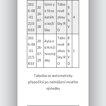
202
Gimi z
Tábo
20
9
6-08
e Stra
rové
26-
6
-01
katéh
zkou
4
07-
b.
22:0
o koží
šky R
28
V
0:03
šku
O
202
Tábo
8
20
Ayla o
6-08
rové
8
26-
d Krtčí
-01
zkou
b.
1
07-
hromá
21:5
šky R
V
29
dky
8:03
O
D
Tabulka se automaticky
přepočítá po nahlášení nového
výsledku