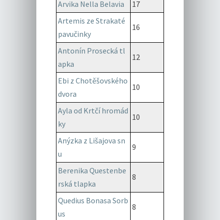
Arvika Nella Belavia
17
Artemis ze Strakaté
16
pavučinky
Antonín Prosecká tl
12
apka
Ebi z Chotěšovského
10
dvora
Ayla od Krtčí hromád
10
ky
Anýzka z Lišajova sn
9
u
Berenika Questenbe
8
rská tlapka
Quedius Bonasa Sorb
8
us