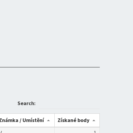
Search:
Známka / Umístění
Získané body
V
1