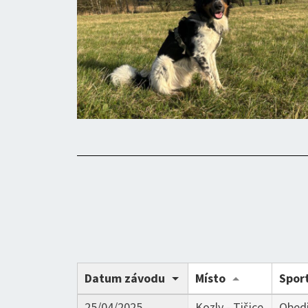
Datum závodu
Místo
Spor
25/04/2025
Kozly - Tišice
Obed