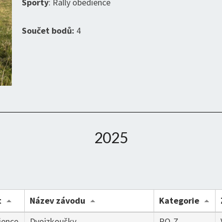
Sporty
: Rally obedience
Součet bodů:
4
2025
t
Název závodu
Kategorie
ience
Dvojzkoušky
RO-Z