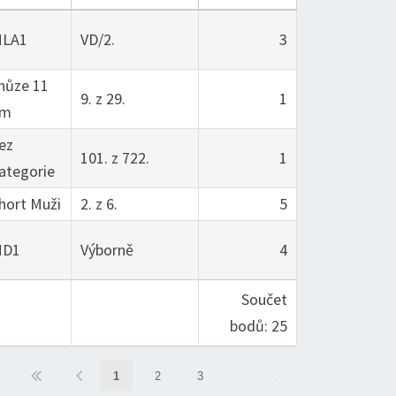
LA1
VD/2.
3
hůze 11
9. z 29.
1
km
ez
101. z 722.
1
ategorie
hort Muži
2. z 6.
5
MD1
Výborně
4
Součet
bodů: 25
1
2
3