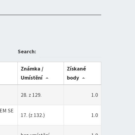
Search:
Známka /
Získané
Umístění
body
28. z 129.
1.0
EM SE
17. (z 132.)
1.0