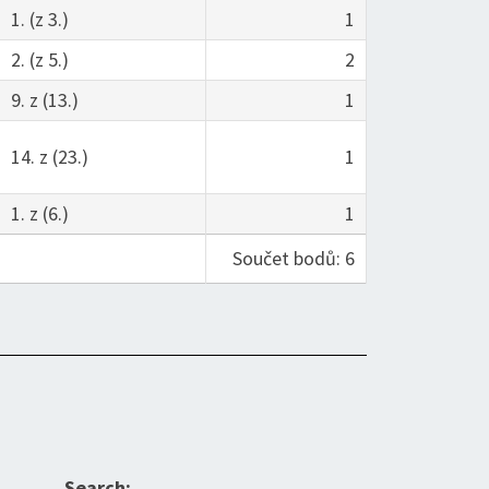
1. (z 3.)
1
2. (z 5.)
2
9. z (13.)
1
14. z (23.)
1
1. z (6.)
1
Součet bodů: 6
Search: