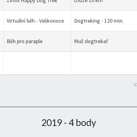
g
Zimní Happy Dog Trek
chůze 10 km
g
Virtuální běh - Velikonoce
Dogtreking - 120 min.
g
Běh pro paraple
Muž dogtrekař
2019 - 4 body