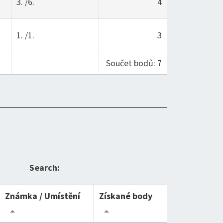
3. /6.
4
1. /1.
3
Součet bodů: 7
Search:
Známka / Umístění
Získané body