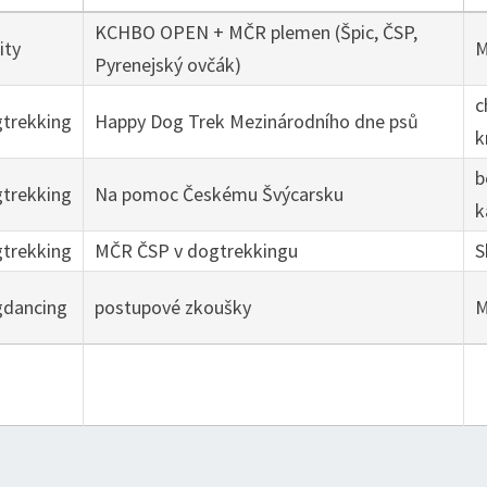
KCHBO OPEN + MČR plemen (Špic, ČSP,
ity
M
Pyrenejský ovčák)
c
trekking
Happy Dog Trek Mezinárodního dne psů
b
trekking
Na pomoc Českému Švýcarsku
k
trekking
MČR ČSP v dogtrekkingu
S
dancing
postupové zkoušky