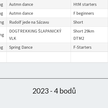
ng
Autmn dance
HtM starters
ng
Autmn dance
F beginners
ng
Rudolf jede na Sázavu
Short
DOGTREKKING ŠLAPANICKÝ
Short 29km
ng
VLK
DTM2
ng
Spring Dance
F-Starters
2023 - 4 bodů