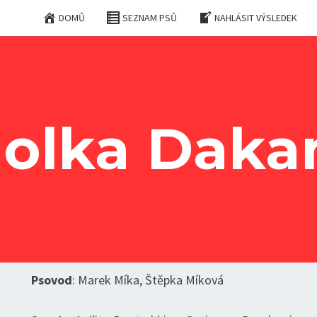
DOMŮ
SEZNAM PSŮ
NAHLÁSIT VÝSLEDEK
olka Dak
Psovod
: Marek Míka, Štěpka Míková