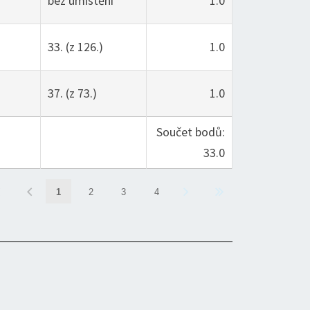
bez umístění
1.0
33. (z 126.)
1.0
37. (z 73.)
1.0
Součet bodů:
33.0
1
2
3
4