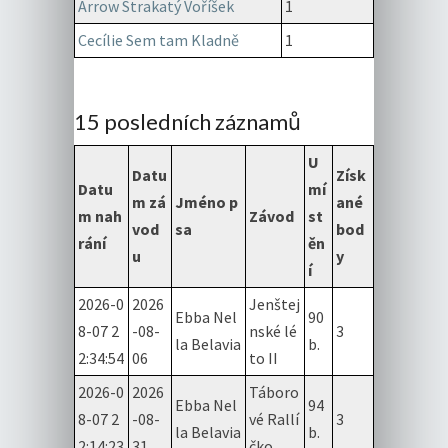
Arrow Strakatý Voříšek
1
Cecílie Sem tam Kladně
1
15 posledních záznamů
U
Datu
Získ
Datu
mí
m zá
Jméno p
ané
m nah
Závod
st
vod
sa
bod
rání
ěn
u
y
í
2026-0
2026
Jenštej
Ebba Nel
90
8-07 2
-08-
nské lé
3
la Belavia
b.
2:34:54
06
to II
2026-0
2026
Táboro
Ebba Nel
94
8-07 2
-08-
vé Rallí
3
la Belavia
b.
2:14:23
31
čko