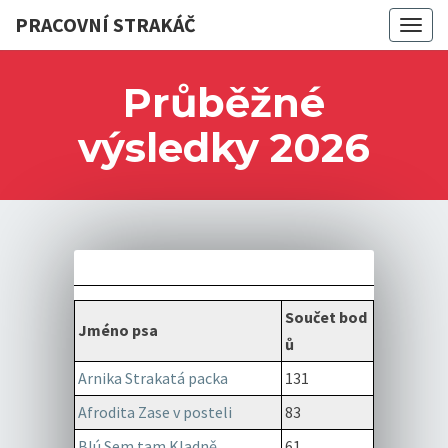
PRACOVNÍ STRAKÁČ
Togg
navig
Průběžné
výsledky 2026
Součet bod
Jméno psa
ů
Arnika Strakatá packa
131
Afrodita Zase v posteli
83
Blú Sem tam Kladně
61