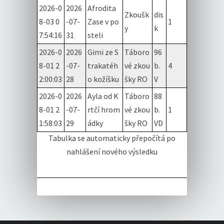
2026-0
2026
Afrodita
Zkoušk
dis
8-03 0
-07-
Zase v po
1
y
k
7:54:16
31
steli
2026-0
2026
Gimi ze S
Táboro
96
8-01 2
-07-
trakatéh
vé zkou
b.
4
2:00:03
28
o kožíšku
šky RO
V
2026-0
2026
Ayla od K
Táboro
88
8-01 2
-07-
rtčí hrom
vé zkou
b.
1
1:58:03
29
ádky
šky RO
VD
Tabulka se automaticky přepočítá po
nahlášení nového výsledku