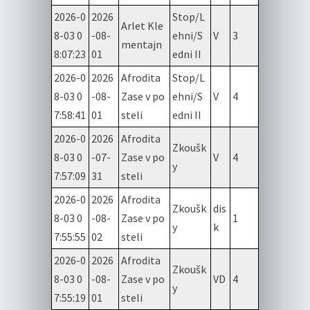
2026-0
2026
Stop/L
Arlet Kle
8-03 0
-08-
ehni/S
V
3
mentajn
8:07:23
01
edni II
2026-0
2026
Afrodita
Stop/L
8-03 0
-08-
Zase v po
ehni/S
V
4
7:58:41
01
steli
edni II
2026-0
2026
Afrodita
Zkoušk
8-03 0
-07-
Zase v po
V
4
y
7:57:09
31
steli
2026-0
2026
Afrodita
Zkoušk
dis
8-03 0
-08-
Zase v po
1
y
k
7:55:55
02
steli
2026-0
2026
Afrodita
Zkoušk
8-03 0
-08-
Zase v po
VD
4
y
7:55:19
01
steli