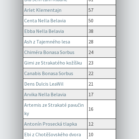
Arlet Klementajn
57
Centa Nella Belavia
50
Ebba Nella Belavia
38
Ash z Tajemného lesa
28
Chiméra Bonasa Sorbus
24
Gimi ze Strakatého kožíšku
23
Canabis Bonasa Sorbus
22
Dens Dulcis LeaWil
21
Arvika Nella Belavia
17
Artemis ze Strakaté pavučin
16
ky
Antonín Prosecká tlapka
12
Ebi z Chotěšovského dvora
10