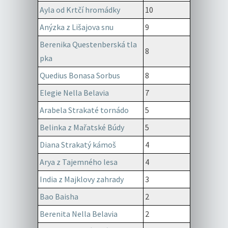
Ayla od Krtčí hromádky
10
Anýzka z Lišajova snu
9
Berenika Questenberská tla
8
pka
Quedius Bonasa Sorbus
8
Elegie Nella Belavia
7
Arabela Strakaté tornádo
5
Belinka z Mařatské Búdy
5
Diana Strakatý kámoš
4
Arya z Tajemného lesa
4
India z Majklovy zahrady
3
Bao Baisha
2
Berenita Nella Belavia
2